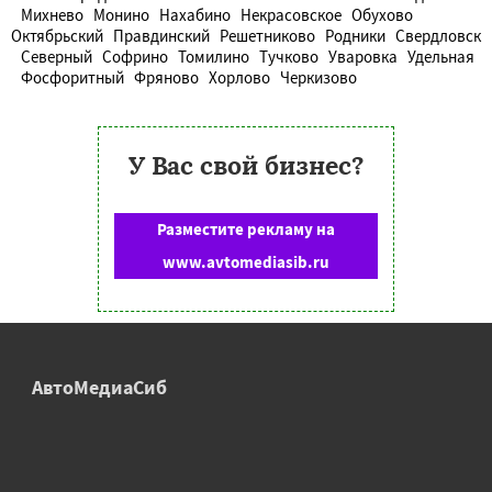
Михнево
Монино
Нахабино
Некрасовское
Обухово
Октябрьский
Правдинский
Решетниково
Родники
Свердловск
Северный
Софрино
Томилино
Тучково
Уваровка
Удельная
Фосфоритный
Фряново
Хорлово
Черкизово
У Вас свой бизнес?
Разместите рекламу на
www.avtomediasib.ru
АвтоМедиаСиб