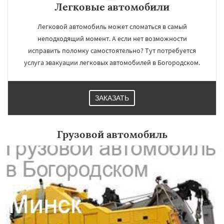
Легковые автомобили
Легковой автомобиль может сломаться в самый
неподходящий момент. А если нет возможности
исправить поломку самостоятельно? Тут потребуется
услуга эвакуации легковых автомобилей в Богородском.
×
×
Работаем по
УЗНАТЬ ПОДРОБНЕЕ
ЗАКАЗАТЬ
регионам
Грузовой автомобиль
Большие Вяземы
Быково
Вербилки
Восход
Деденево
Жилево
Загорянский
Запрудная
Заречье
Зеленоградск
Измайлово
Икша
Ильинский
Красково
Лесной
Лесной Городок
Лопатино
Лотошино
Малаховка
Менделеевск
Даю согласие на обработку персональных данных
Михнево
Монино
Нахабино
Некрасовское
Обухово
Октябрьский
Правдинский
Решетниково
Родники
Свердловск
Северный
Софрино