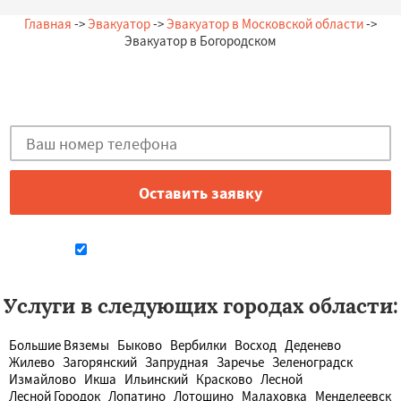
помощь. С Уважением.
— А. Игоревна, 19.07.2026
Главная
->
Эвакуатор
->
Эвакуатор в Московской области
->
Россия, Богородское, Заречная, 19
Эвакуатор в Богородском
Остались вопросы?
Закажи бесплатную консультацию в Богородском!
Даю согласие на обработку персональных данных
Услуги в следующих городах области:
Большие Вяземы
Быково
Вербилки
Восход
Деденево
Жилево
Загорянский
Запрудная
Заречье
Зеленоградск
Измайлово
Икша
Ильинский
Красково
Лесной
Лесной Городок
Лопатино
Лотошино
Малаховка
Менделеевск