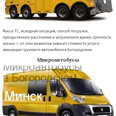
Томилино
Тучково
Уваровка
Удельная
Фосфоритный
Фряново
Хорлово
Черкизово
Масса ТС, исходная ситуация, способ погрузки,
преодоленное расстояние и затраченное время, срочность
заказа — от этих моментов зависит стоимость услуги
эвакуации грузового автомобиля в Богородском.
Микроавтобусы