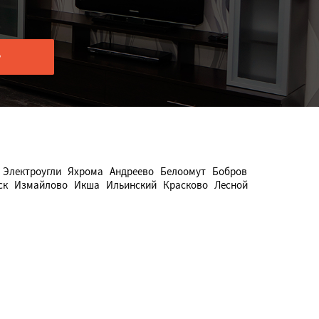
Электроугли
Яхрома
Андреево
Белоомут
Бобров
ск
Измайлово
Икша
Ильинский
Красково
Лесной