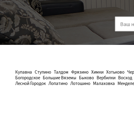
Купавна
Ступино
Талдом
Фрязино
Химки
Хотьково
Чер
Богородское
Большие Вяземы
Быково
Вербилки
Восход
Лесной Городок
Лопатино
Лотошино
Малаховка
Менделе