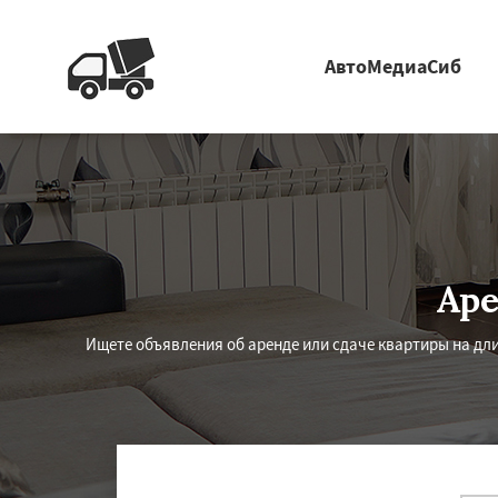
АвтоМедиаСиб
Аре
Ищете объявления об аренде или сдаче квартиры на дл