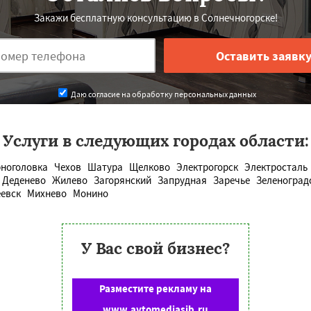
Закажи бесплатную консультацию в Солнечногорске!
Даю согласие на обработку персональных данных
Услуги в следующих городах области:
ноголовка
Чехов
Шатура
Щелково
Электрогорск
Электросталь
Деденево
Жилево
Загорянский
Запрудная
Заречье
Зеленоград
евск
Михнево
Монино
У Вас свой бизнес?
Разместите рекламу на
www.avtomediasib.ru