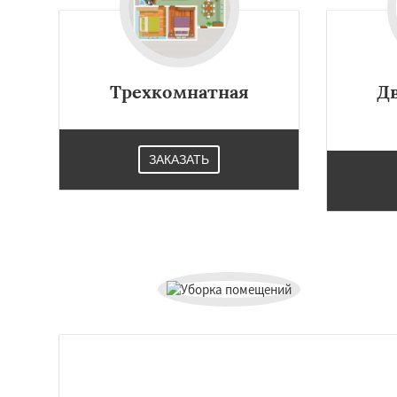
Работае
Трехкомнатная
Д
регио
Купавна
Ступин
Химки
Хотьково
ЗАКАЗАТЬ
Шатура
Щелков
Электросталь
Эл
Андреево
Белоо
Большие Вязем
Восход
Деденев
Запрудная
Заре
Измайлово
Икш
Лесной
Лесной Г
Лотошино
Мала
Михнево
Монин