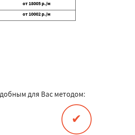
от
18005
р./м
от
10002
р./м
добным для Вас методом:
✔