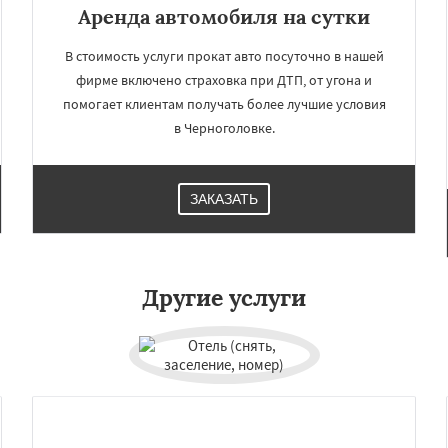
Аренда автомобиля на сутки
В стоимость услуги прокат авто посуточно в нашей
фирме включено страховка при ДТП, от угона и
помогает клиентам получать более лучшие условия
в Черноголовке.
ЗАКАЗАТЬ
×
×
м по
УЗНАТЬ ПОДРОБНЕЕ
Другие услуги
нам
Щелково
Электрогорск
ектроугли
Яхрома
мут
Бобров
Богородское
ы
Быково
Вербилки
о
Жилево
Загорянский