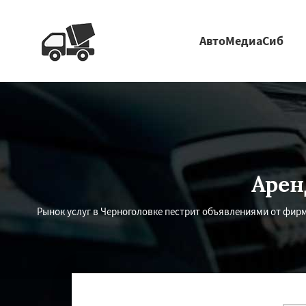
АвтоМедиаСиб
Арен
Рынок услуг в Черноголовке пестрит объявлениями от фир