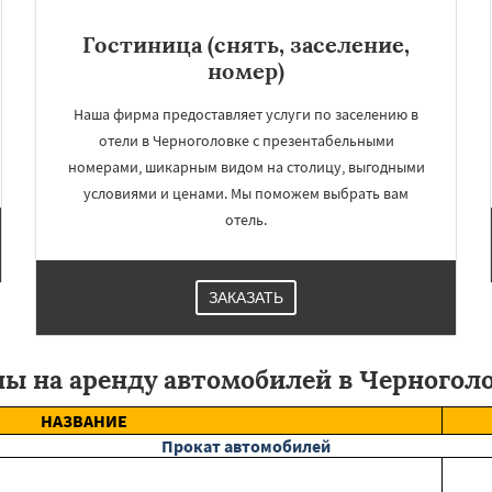
чье
Зеленоградск
Даю согласие на обработку персональных данных
а
Ильинский
Красково
Гостиница (снять, заселение,
ородок
Лопатино
номер)
ховка
Менделеевск
о
Нахабино
Наша фирма предоставляет услуги по заселению в
бухово
Октябрьский
шетниково
Родники
отели в Черноголовке с презентабельными
номерами, шикарным видом на столицу, выгодными
условиями и ценами. Мы поможем выбрать вам
отель.
ЗАКАЗАТЬ
ы на аренду автомобилей в Черногол
НАЗВАНИЕ
Прокат автомобилей