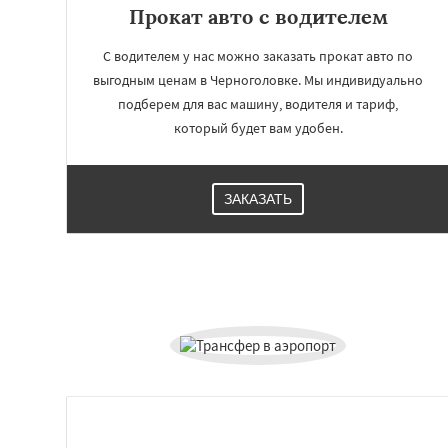
Прокат авто с водителем
С водителем у нас можно заказать прокат авто по
выгодным ценам в Черноголовке. Мы индивидуально
подберем для вас машину, водителя и тариф,
который будет вам удобен.
ЗАКАЗАТЬ
Работае
регио
Чехов
Шатура
Электросталь
Эл
Андреево
Белоо
Большие Вязем
Восход
Деденев