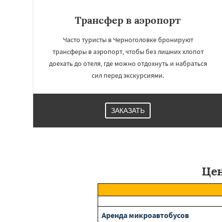
Запрудная
Заре
Измайлово
Икш
Трансфер в аэропорт
Лесной
Лесной Г
Лотошино
Мала
Часто туристы в Черноголовке бронируют
Михнево
Монин
трансферы в аэропорт, чтобы без лишних хлопот
Некрасовское
О
Правдинский
Ре
доехать до отеля, где можно отдохнуть и набраться
сил перед экскурсиями.
ЗАКАЗАТЬ
Цен
Аренда микроавтобусов