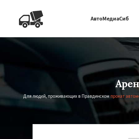
АвтоМедиаСиб
Арен
Для людей, проживающих в Правдинском
прокат автом