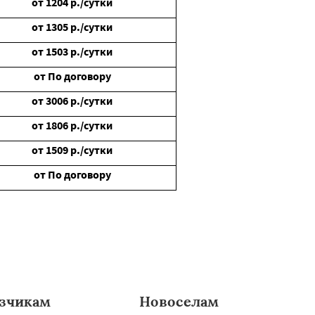
от
1204
р./сутки
от
1305
р./сутки
от
1503
р./сутки
от
По договору
от
3006
р./сутки
от
1806
р./сутки
от
1509
р./сутки
от
По договору
зчикам
Новоселам