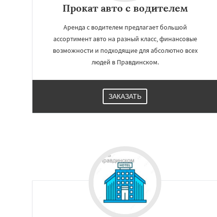
Прокат авто с водителем
Аренда с водителем предлагает большой
ассортимент авто на разный класс, финансовые
возможности и подходящие для абсолютно всех
людей в Правдинском.
ЗАКАЗАТЬ
Работае
регио
Решетниково
Ро
Северный
Софр
Уваровка
Удель
Фряново
Хорлов
Шаховская