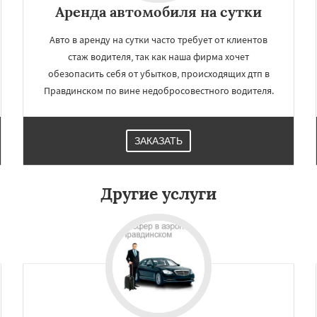
Аренда автомобиля на сутки
Авто в аренду на сутки часто требует от клиентов
стаж водителя, так как наша фирма хочет
обезопасить себя от убытков, происходящих дтп в
Правдинском по вине недобросовестного водителя.
ЗАКАЗАТЬ
×
×
м по
УЗНАТЬ ПОДРОБНЕЕ
Другие услуги
нам
дники
Свердловск
ино
Томилино
Тучково
ная
Фосфоритный
о
Черкизово
Черусти
Даю согласие на обработку персональных данных