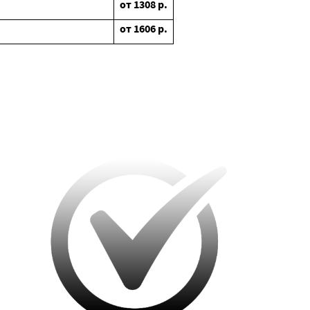
от
1308
р.
от
1606
р.