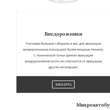
Внедорожники
Учитывая большие габариты и вес, для эвакуации
внедорожников используют более мощную технику.
С технической точки зрения эвакуация
внедорожников почти не отличается от эвакуации
других легковушек.
Работае
регио
ЗАКАЗАТЬ
Яхрома
Андреев
Богородское
Бол
Вербилки
Восхо
Загорянский
Зап
Микроавтоб
Зеленоградск
Из