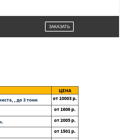
ЗАКАЗАТЬ
ЦЕНА
от
10003
р.
ста, , до 3 тонн
от
1606
р.
от
2005
р.
н.
от
1501
р.