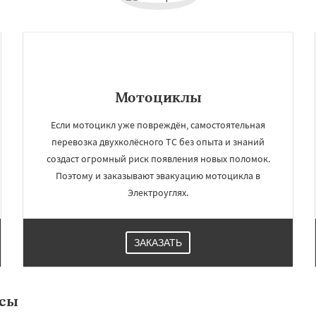
Мотоциклы
Если мотоцикл уже повреждён, самостоятельная
перевозка двухколёсного ТС без опыта и знаний
создаст огромный риск появления новых поломок.
Поэтому и заказывают эвакуацию мотоцикла в
×
×
Электроуглях.
м по
УЗНАТЬ ПОДРОБНЕЕ
нам
ЗАКАЗАТЬ
о
Белоомут
Бобров
ьшие Вяземы
Быково
д
Деденево
Жилево
рудная
Заречье
усы
майлово
Икша