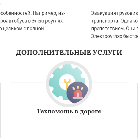
ково
Лесной
Даю согласие на обработку персональных данных
Лопатино
Лотошино
особенностей. Например, из-
Эвакуация грузовик
елеевск
Михнево
роавтобуса в Электроуглях
транспорта. Однако
но
Некрасовское
ьский
Правдинский
р целиком с полной
препятствием. Они 
дники
Свердловск
Электроуглях быстр
ино
Томилино
Тучково
ДОПОЛНИТЕЛЬНЫЕ УСЛУГИ
Техпомощь в дороге