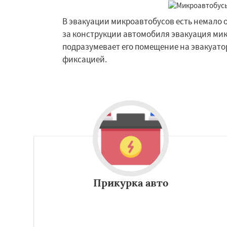
Ильинский
Крас
Лесной Городок
В эвакуации микроавтобусов есть немало 
Малаховка
Менд
за конструкции автомобиля эвакуация мик
Монино
Нахаби
Обухово
Октябр
подразумевает его помещение на эвакуато
Решетниково
Ро
фиксацией.
Северный
Софр
Уваровка
Прикурка авто