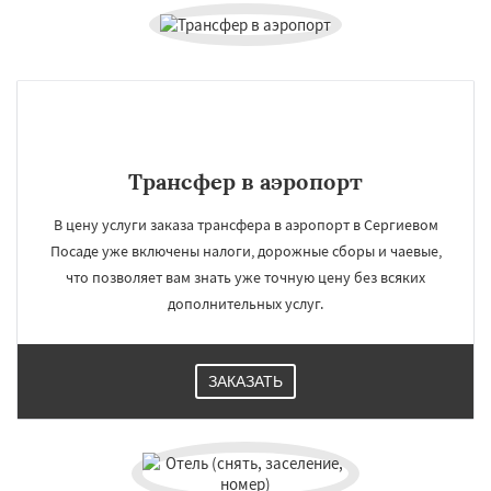
Серпухов
Солнечногорск
Купавна
Ступино
Талдом
Фрязино
Химки
Хотьково
Черноголовка
Чехов
Шатура
Щелково
Электрогорск
Электросталь
Электроугли
Яхрома
Андреево
Белоомут
Бобров
Богородское
Даю согласие на обработку персональных данных
Большие Вяземы
Быково
Вербилки
Восход
Деденево
Жилево
Загорянский
Трансфер в аэропорт
Запрудная
Заречье
Зеленоградск
Измайлово
Икша
Ильинский
Красково
В цену услуги заказа трансфера в аэропорт в Сергиевом
Лесной
Лесной Городок
Лопатино
Посаде уже включены налоги, дорожные сборы и чаевые,
Лотошино
Малаховка
Менделеевск
что позволяет вам знать уже точную цену без всяких
дополнительных услуг.
ЗАКАЗАТЬ