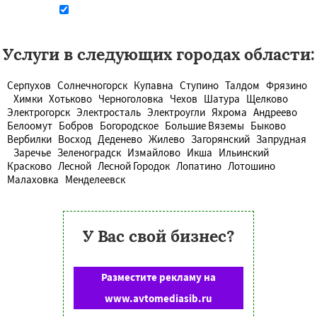
Даю согласие на обработку персональных данных
Услуги в следующих городах области:
Серпухов
Солнечногорск
Купавна
Ступино
Талдом
Фрязино
Химки
Хотьково
Черноголовка
Чехов
Шатура
Щелково
Электрогорск
Электросталь
Электроугли
Яхрома
Андреево
Белоомут
Бобров
Богородское
Большие Вяземы
Быково
Вербилки
Восход
Деденево
Жилево
Загорянский
Запрудная
Заречье
Зеленоградск
Измайлово
Икша
Ильинский
Красково
Лесной
Лесной Городок
Лопатино
Лотошино
Малаховка
Менделеевск
У Вас свой бизнес?
Разместите рекламу на
www.avtomediasib.ru