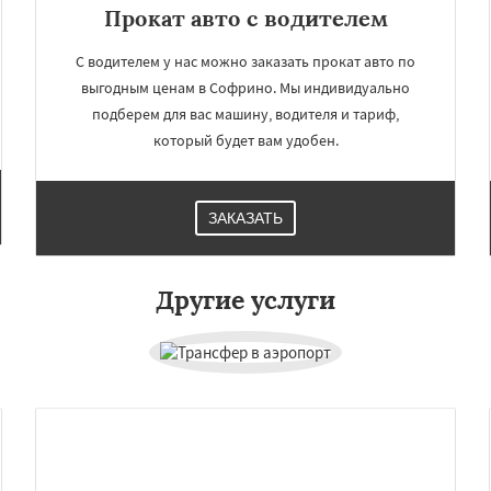
Прокат авто с водителем
С водителем у нас можно заказать прокат авто по
выгодным ценам в Софрино. Мы индивидуально
подберем для вас машину, водителя и тариф,
который будет вам удобен.
ЗАКАЗАТЬ
×
×
м по
УЗНАТЬ ПОДРОБНЕЕ
Другие услуги
нам
во
Уваровка
Удельная
ряново
Хорлово
сти
Шаховская
Даю согласие на обработку персональных данных