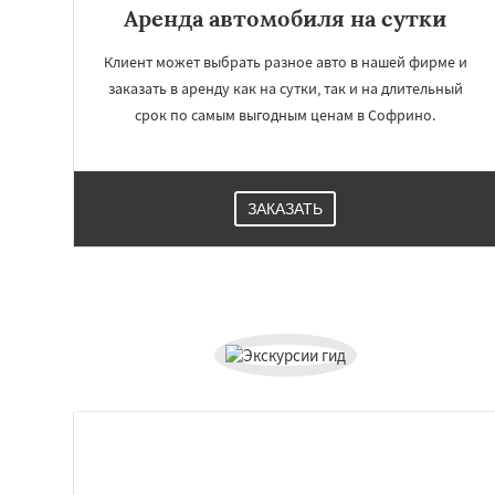
Аренда автомобиля на сутки
Клиент может выбрать разное авто в нашей фирме и
заказать в аренду как на сутки, так и на длительный
срок по самым выгодным ценам в Софрино.
ЗАКАЗАТЬ
Работае
регио
Томилино
Тучко
Фосфоритный
Ф
Черкизово
Черу