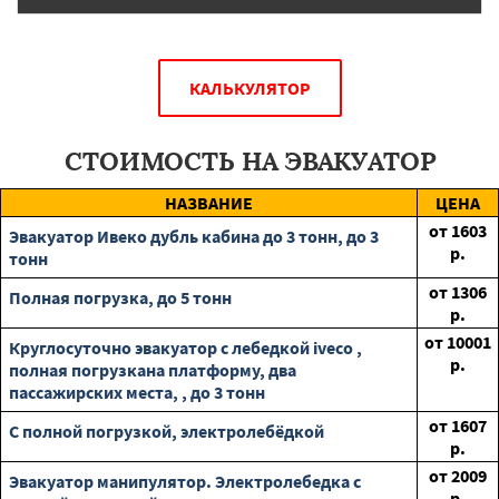
КАЛЬКУЛЯТОР
СТОИМОСТЬ НА ЭВАКУАТОР
НАЗВАНИЕ
ЦЕНА
от
1603
Эвакуатор Ивеко дубль кабина до 3 тонн, до 3
р.
тонн
от
1306
Полная погрузка, до 5 тонн
р.
от
10001
Круглосуточно эвакуатор с лебедкой iveco ,
р.
полная погрузкана платформу, два
пассажирских места, , до 3 тонн
от
1607
С полной погрузкой, электролебёдкой
р.
от
2009
Эвакуатор манипулятор. Электролебедка с
р.