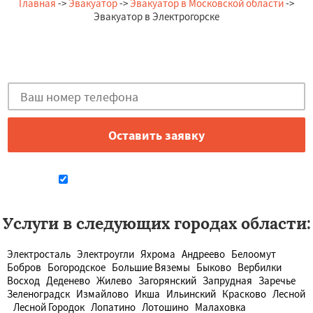
— А. Игоревна, 18.07.2026
Главная
->
Эвакуатор
->
Эвакуатор в Московской области
->
Россия, Электрогорск, Центральная, 12
Эвакуатор в Электрогорске
Остались вопросы?
Закажи бесплатную консультацию в Электрогорске!
Даю согласие на обработку персональных данных
Услуги в следующих городах области:
Электросталь
Электроугли
Яхрома
Андреево
Белоомут
Бобров
Богородское
Большие Вяземы
Быково
Вербилки
Восход
Деденево
Жилево
Загорянский
Запрудная
Заречье
Зеленоградск
Измайлово
Икша
Ильинский
Красково
Лесной
Лесной Городок
Лопатино
Лотошино
Малаховка