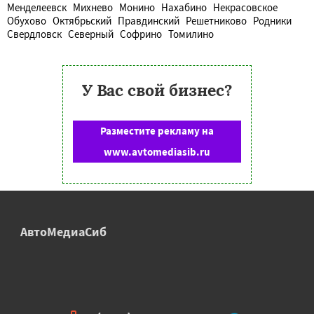
Менделеевск
Михнево
Монино
Нахабино
Некрасовское
Обухово
Октябрьский
Правдинский
Решетниково
Родники
Свердловск
Северный
Софрино
Томилино
У Вас свой бизнес?
Разместите рекламу на
www.avtomediasib.ru
АвтоМедиаСиб