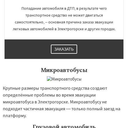
×
×
Работаем по
УЗНАТЬ ПОДРОБНЕЕ
Попадание автомобиля в ДТП, в результате чего
регионам
транспортное средство не может двигаться
самостоятельно, -- основная причина заказа эвакуации
легковых автомобилей в Электрогорске и других городах.
Электросталь
Электроугли
Яхрома
Андреево
Белоомут
Бобров
Богородское
Большие Вяземы
Быково
Вербилки
Восход
Деденево
Жилево
ЗАКАЗАТЬ
Загорянский
Запрудная
Заречье
Зеленоградск
Измайлово
Икша
Даю согласие на обработку персональных данных
Ильинский
Красково
Лесной
Микроавтобусы
Лесной Городок
Лопатино
Лотошино
Малаховка
Менделеевск
Михнево
Монино
Нахабино
Некрасовское
Обухово
Октябрьский
Правдинский
Крупные размеры транспортного средства создают
Решетниково
Родники
Свердловск
определённые проблемы во время эвакуации
Северный
Софрино
Томилино
микроавтобуса в Электрогорске. Микроавтобусу не
подходит частичная эвакуация — только полный заезд на
платформу.
Грузовой автомобиль