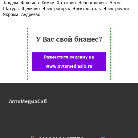
Талдом
Фрязино
Химки
Хотьково
Черноголовка
Чехов
Шатура
Щелково
Электрогорск
Электросталь
Электроугли
Яхрома
Андреево
У Вас свой бизнес?
Разместите рекламу на
www.avtomediasib.ru
АвтоМедиаСиб