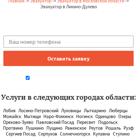
— А. Игоревна, 10.07.2026
Главная
->
Эвакуатор
->
Эвакуатор в Московской области
->
Россия, Ликино-Дулево, Лесная, 16
Эвакуатор в Ликино-Дулево
Остались вопросы?
Закажи бесплатную консультацию в Ликино-Дулево!
Даю согласие на обработку персональных данных
Услуги в следующих городах области:
Лобня
Лосино-Петровский
Луховицы
Лыткарино
Люберцы
Можайск
Мытищи
Наро-Фоминск
Ногинск
Одинцово
Озеры
Орехово-Зуево
Павловский Посад
Пересвет
Подольск
Протвино
Пушкино
Пущино
Раменское
Реутов
Рошаль
Рузф
Сергиев Посад
Серпухов
Солнечногорск
Купавна
Ступино