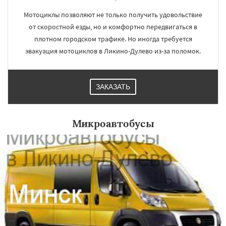
Мотоциклы позволяют не только получить удовольствие
от скоростной езды, но и комфортно передвигаться в
плотном городском трафике. Но иногда требуется
эвакуация мотоциклов в Ликино-Дулево из-за поломок.
×
×
ЗАКАЗАТЬ
Работаем по
УЗНАТЬ ПОДРОБНЕЕ
регионам
Микроавтобусы
Лобня
Лосино-Петровский
Луховицы
Лыткарино
Люберцы
Можайск
Мытищи
Наро-Фоминск
Ногинск
Одинцово
Озеры
Орехово-Зуево
Павловский Посад
Пересвет
Подольск
Протвино
Пушкино
Пущино
Раменское
Даю согласие на обработку персональных данных
Реутов
Рошаль
Рузф
Сергиев Посад
Серпухов
Солнечногорск
Купавна
Ступино
Талдом
Фрязино
Химки
Хотьково
Черноголовка
Чехов
Шатура