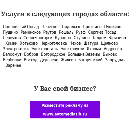
Услуги в следующих городах области:
Павловский Посад
Пересвет
Подольск
Протвино
Пушкино
Пущино
Раменское
Реутов
Рошаль
Рузф
Сергиев Посад
Серпухов
Солнечногорск
Купавна
Ступино
Талдом
Фрязино
Химки
Хотьково
Черноголовка
Чехов
Шатура
Щелково
Электрогорск
Электросталь
Электроугли
Яхрома
Андреево
Белоомут
Бобров
Богородское
Большие Вяземы
Быково
Вербилки
Восход
Деденево
Жилево
Загорянский
Запрудная
Заречье
У Вас свой бизнес?
Разместите рекламу на
www.avtomediasib.ru