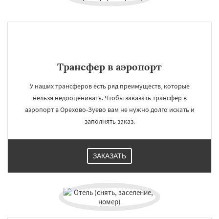
Павловский Посад
Пересвет
Подольск
Протвино
Пушкино
Пущино
Раменское
Реутов
Рошаль
Рузф
Сергиев Посад
Серпухов
Солнечногорск
Купавна
Ступино
Талдом
Фрязино
Химки
Хотьково
Черноголовка
Чехов
Шатура
Даю согласие на обработку персональных данных
Щелково
Электрогорск
Электросталь
Трансфер в аэропорт
Электроугли
Яхрома
Андреево
Белоомут
Бобров
Богородское
У наших трансферов есть ряд преимуществ, которые
Большие Вяземы
Быково
Вербилки
нельзя недооценивать. Чтобы заказать трансфер в
Восход
Деденево
Жилево
Загорянский
аэропорт в Орехово-Зуево вам не нужно долго искать и
Запрудная
Заречье
заполнять заказ.
ЗАКАЗАТЬ