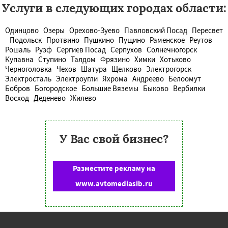
Услуги в следующих городах области:
Одинцово
Озеры
Орехово-Зуево
Павловский Посад
Пересвет
Подольск
Протвино
Пушкино
Пущино
Раменское
Реутов
Рошаль
Рузф
Сергиев Посад
Серпухов
Солнечногорск
Купавна
Ступино
Талдом
Фрязино
Химки
Хотьково
Черноголовка
Чехов
Шатура
Щелково
Электрогорск
Электросталь
Электроугли
Яхрома
Андреево
Белоомут
Бобров
Богородское
Большие Вяземы
Быково
Вербилки
Восход
Деденево
Жилево
У Вас свой бизнес?
Разместите рекламу на
www.avtomediasib.ru