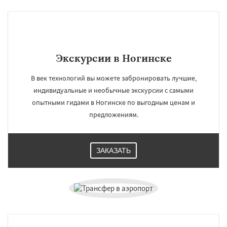
Одинцово
Озеры
Орехово-Зуево
Павловский Посад
Пересвет
Подольск
Протвино
Пушкино
Пущино
Раменское
Реутов
Рошаль
Рузф
Сергиев Посад
Серпухов
Солнечногорск
Купавна
Ступино
Талдом
Фрязино
Химки
Даю согласие на обработку персональных данных
Экскурсии в Ногинске
Хотьково
Черноголовка
Чехов
Шатура
Щелково
Электрогорск
Электросталь
В век технологий вы можете забронировать лучшие,
Электроугли
Яхрома
Андреево
Белоомут
Бобров
Богородское
индивидуальные и необычные экскурсии с самыми
Большие Вяземы
Быково
Вербилки
опытными гидами в Ногинске по выгодным ценам и
Восход
Деденево
Жилево
предложениям.
ЗАКАЗАТЬ