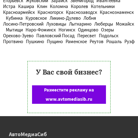
Егорьевск
Жуковский
Зарайск
Звенигород
Ивантеевка
Истра
Кашира
Клин
Коломна
Королев
Котельники
Красноармейск
Красногорск
Краснозаводск
Краснознаменск
Кубинка
Куровское
Ликино-Дулево
Лобня
Лосино-Петровский
Луховицы
Лыткарино
Люберцы
Можайск
Мытищи
Наро-Фоминск
Ногинск
Одинцово
Озеры
Орехово-Зуево
Павловский Посад
Пересвет
Подольск
Протвино
Пушкино
Пущино
Раменское
Реутов
Рошаль
Рузф
У Вас свой бизнес?
Разместите рекламу на
www.avtomediasib.ru
АвтоМедиаСиб