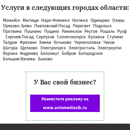
Услуги в следующих городах области:
Можайск
Мытищи
Наро-Фоминск
Ногинск
Одинцово
Озеры
Орехово-Зуево
Павловский Посад
Пересвет
Подольск
Протвино
Пушкино
Пущино
Раменское
Реутов
Рошаль
Рузф
Сергиев Посад
Серпухов
Солнечногорск
Купавна
Ступино
Талдом
Фрязино
Химки
Хотьково
Черноголовка
Чехов
Шатура
Щелково
Электрогорск
Электросталь
Электроугли
Яхрома
Андреево
Белоомут
Бобров
Богородское
Большие Вяземы
Быково
У Вас свой бизнес?
Разместите рекламу на
www.avtomediasib.ru