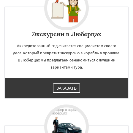
Можайск
Мытищи
Наро-Фоминск
Ногинск
Одинцово
Озеры
Орехово-Зуево
Павловский Посад
Пересвет
Подольск
Протвино
Пушкино
Пущино
Раменское
Реутов
Рошаль
Рузф
Сергиев Посад
Серпухов
Даю согласие на обработку персональных данных
Экскурсии в Люберцах
Солнечногорск
Купавна
Ступино
Талдом
Фрязино
Химки
Хотьково
Аккредитованный гид считается специалистом своего
Черноголовка
Чехов
Шатура
Щелково
дела, который превратит экскурсию в корабль в прошлое.
Электрогорск
Электросталь
Электроугли
Яхрома
Андреево
В Люберцах мы предлагаем ознакомиться с лучшими
Белоомут
Бобров
Богородское
вариантами тура.
Большие Вяземы
Быково
ЗАКАЗАТЬ