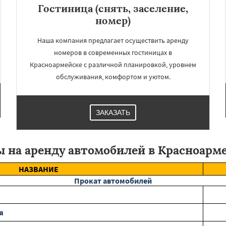
Даю согласие на обработку персональных данных
Гостиница (снять, заселение,
Павловский Посад
ьск
Протвино
Пушкино
номер)
ое
Реутов
Рошаль
Рузф
Серпухов
Солнечногорск
Наша компания предлагает осуществить аренду
но
Талдом
Фрязино
номеров в современных гостиницах в
Черноголовка
Чехов
Красноармейске с различной планировкой, уровнем
обслуживания, комфортом и уютом.
ЗАКАЗАТЬ
 на аренду автомобилей в Красноарм
НАЗВАНИЕ
Прокат автомобилей
я