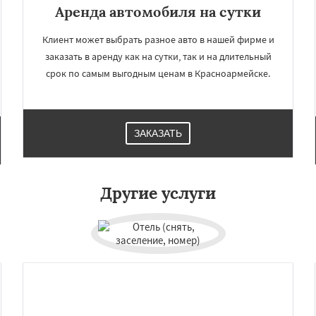
Аренда автомобиля на сутки
Клиент может выбрать разное авто в нашей фирме и
заказать в аренду как на сутки, так и на длительный
срок по самым выгодным ценам в Красноармейске.
ЗАКАЗАТЬ
×
×
м по
Другие услуги
УЗНАТЬ ПОДРОБНЕЕ
нам
снозаводск
Кубинка
Куровское
Лобня
ий
Луховицы
Лыткарино
йск
Мытищи
огинск
Одинцово
Озеры