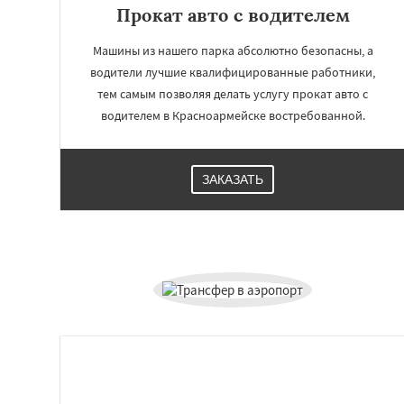
Прокат авто с водителем
Машины из нашего парка абсолютно безопасны, а
водители лучшие квалифицированные работники,
тем самым позволяя делать услугу прокат авто с
водителем в Красноармейске востребованной.
ЗАКАЗАТЬ
Работае
регио
Красногорск
Кра
Краснознаменск
Ликино-Дулево
Лосино-Петровск
Люберцы
Можа
Наро-Фоминск
Н