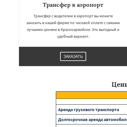
Трансфер в аэропорт
Орехово-Зуево
Пересвет
Подол
Пущино
Раменск
Трансфер с водителем в аэропорт вы можете
Сергиев Посад
заказать в нашей фирме по часовой оплате с самыми
Купавна
Ступи
лучшими ценами в Красноармейске. Это выгодный и
Химки
Хотьково
удобный вариант.
Шатура
ЗАКАЗАТЬ
Цены
Аренда грузового транспорта
Долгосрочная аренда автомобил